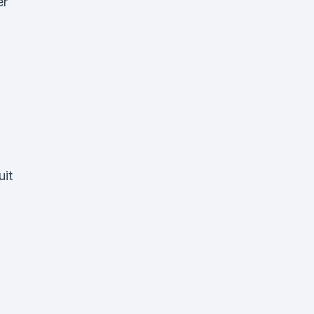
er
uit