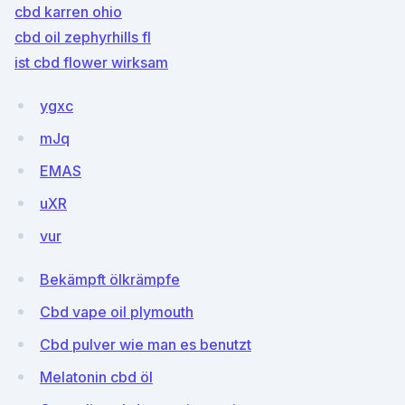
cbd karren ohio
cbd oil zephyrhills fl
ist cbd flower wirksam
ygxc
mJq
EMAS
uXR
vur
Bekämpft ölkrämpfe
Cbd vape oil plymouth
Cbd pulver wie man es benutzt
Melatonin cbd öl