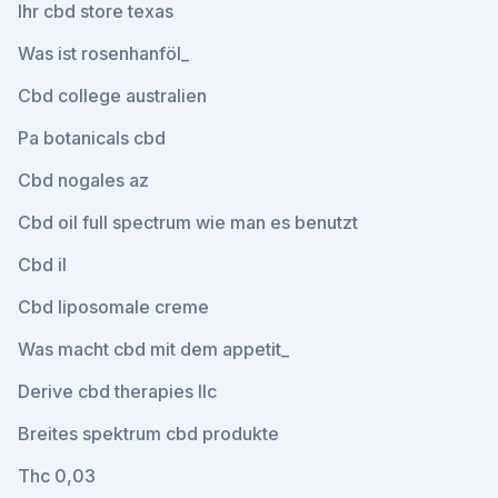
Ihr cbd store texas
Was ist rosenhanföl_
Cbd college australien
Pa botanicals cbd
Cbd nogales az
Cbd oil full spectrum wie man es benutzt
Cbd il
Cbd liposomale creme
Was macht cbd mit dem appetit_
Derive cbd therapies llc
Breites spektrum cbd produkte
Thc 0,03