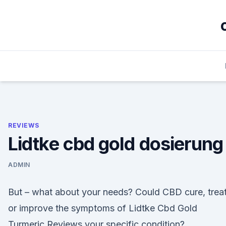
Skip
to
content
REVIEWS
Lidtke cbd gold dosierung
ADMIN
But – what about your needs? Could CBD cure, treat
or improve the symptoms of Lidtke Cbd Gold
Turmeric Reviews your specific condition?