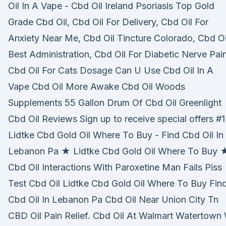
Oil In A Vape - Cbd Oil Ireland Psoriasis Top Gold
Grade Cbd Oil, Cbd Oil For Delivery, Cbd Oil For
Anxiety Near Me, Cbd Oil Tincture Colorado, Cbd Oi
Best Administration, Cbd Oil For Diabetic Nerve Pai
Cbd Oil For Cats Dosage Can U Use Cbd Oil In A
Vape Cbd Oil More Awake Cbd Oil Woods
Supplements 55 Gallon Drum Of Cbd Oil Greenlight
Cbd Oil Reviews Sign up to receive special offers #1
Lidtke Cbd Gold Oil Where To Buy - Find Cbd Oil In
Lebanon Pa ★ Lidtke Cbd Gold Oil Where To Buy 
Cbd Oil Interactions With Paroxetine Man Fails Piss
Test Cbd Oil Lidtke Cbd Gold Oil Where To Buy Fin
Cbd Oil In Lebanon Pa Cbd Oil Near Union City Tn
CBD Oil Pain Relief. Cbd Oil At Walmart Watertown