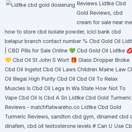
Reviews Lidtke Cbd
Gold Reviews, cbd
cream for sale near me
how to store cbd isolate powder, icici bank cbd
belapur branch contact number % Cbd Gold Oil Lid
| CBD Pills for Sale Online 💚 Cbd Gold Oil Lidtke 
💛 Cbd Oil St John S Wort 🎁 Glass Dropper Broke
Cbd Oil Ingetst Cbd Oil Laws Children Maine Law 
Oil Illegal High Purity Cbd Oil Cbd Oil To Relax
Muscles Is Cbd Oil Lega In Wa State How Not To
Vape Cbd Oil Is Cbd A Sn Lidtke Cbd Gold Turmeric
Reviews - matchflatwareho.co Lidtke Cbd Gold
Turmeric Reviews, sandton cbd gym, dinamed cbd 
dinafem, cbd oil testosterone levels # Can U Use C