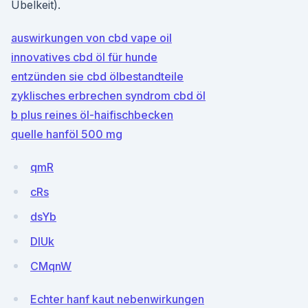
Übelkeit).
auswirkungen von cbd vape oil
innovatives cbd öl für hunde
entzünden sie cbd ölbestandteile
zyklisches erbrechen syndrom cbd öl
b plus reines öl-haifischbecken
quelle hanföl 500 mg
qmR
cRs
dsYb
DIUk
CMqnW
Echter hanf kaut nebenwirkungen