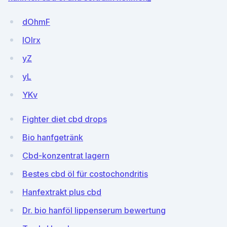
dOhmF
lOlrx
yZ
yL
YKv
Fighter diet cbd drops
Bio hanfgetränk
Cbd-konzentrat lagern
Bestes cbd öl für costochondritis
Hanfextrakt plus cbd
Dr. bio hanföl lippenserum bewertung