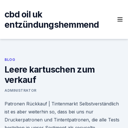
Skip
to
cbd oil uk
content
entzündungshemmend
BLOG
Leere kartuschen zum
verkauf
ADMINISTRATOR
Patronen Rückkauf | Tintenmarkt Selbstverständlich
ist es aber weiterhin so, dass bei uns nur
Druckerpatronen und Tintentpatronen, die alle Tests
bestehen in unser Sortiment als recycelte